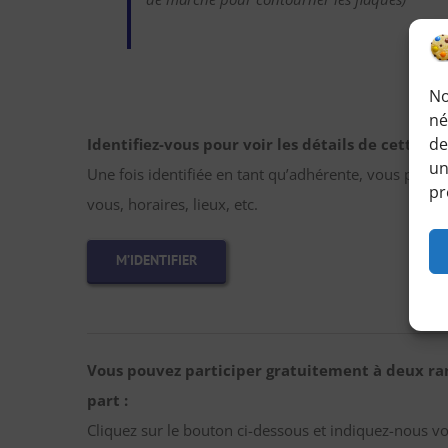
No
né
de
Identifiez-vous pour voir les détails de cette r
un
Une fois identifiée en tant qu’adhérente, vous pourr
pr
vous, horaires, lieux, etc.
M’IDENTIFIER
Vous pouvez participer gratuitement à deux ra
part :
Cliquez sur le bouton ci-dessous et indiquez-nous v