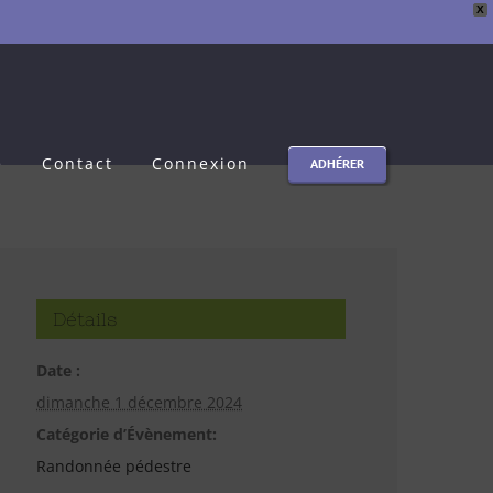
X
e
Contact
Connexion
ADHÉRER
Détails
Date :
dimanche 1 décembre 2024
Catégorie d’Évènement:
Randonnée pédestre