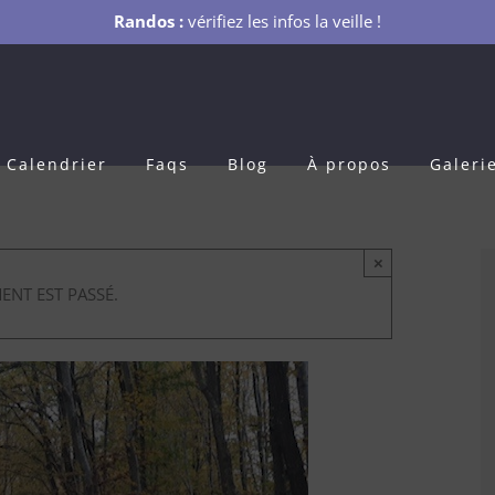
Randos :
vérifiez les infos la veille !
Calendrier
Faqs
Blog
À propos
Galeri
×
ENT EST PASSÉ.