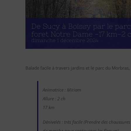
De Sucy à Boissy par le parc
foret Notre Dame -17 km-2 
dimanche 1 décembre 2024
Balade facile à travers jardins et le parc du Morbras,
Animatrice : Miriam
Allure : 2 ch
17 km
Dénivelés : très facile (Prendre des chaussur
de marche pour contourner les flaques)