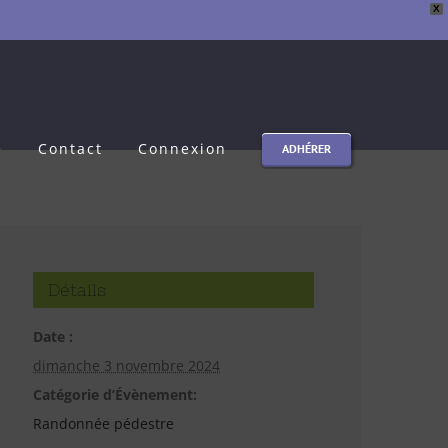
X
e
Contact
Connexion
ADHÉRER
Détails
Date :
dimanche 3 novembre 2024
Catégorie d’Évènement:
Randonnée pédestre