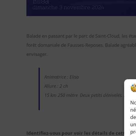
Elisa
dimanche 3 novembre 2024
Balade en passant par le parc de Saint-Cloud, les éta
forêt domaniale de Fausses-Reposes. Balade agréable e
envisager.
Animatrice : Elisa
Allure : 2 ch
15 km 250 mètre
Deux petits dénivelés. Aucun
No
né
de
un
pr
Identifiez-vous pour voir les détails de cette r