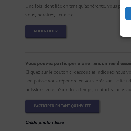
Une fois identifiée en tant qu’adhérente, vous pourre
vous, horaires, lieux etc.
M’IDENTIFIER
Vous pouvez participer à une randonnée d’essai
Cliquez sur le bouton ci-dessous et indiquez-nous v
l’on puisse vous répondre en vous précisant le lieu d
puissions vous répondre a temps, contactez-nous au
PARTICIPER EN TANT QU’INVITÉE
Crédit photo : Élisa