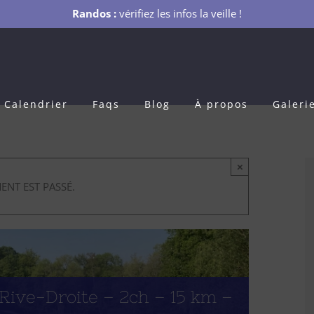
Randos :
vérifiez les infos la veille !
Calendrier
Faqs
Blog
À propos
Galeri
×
ENT EST PASSÉ.
-Rive-Droite – 2ch – 15 km –