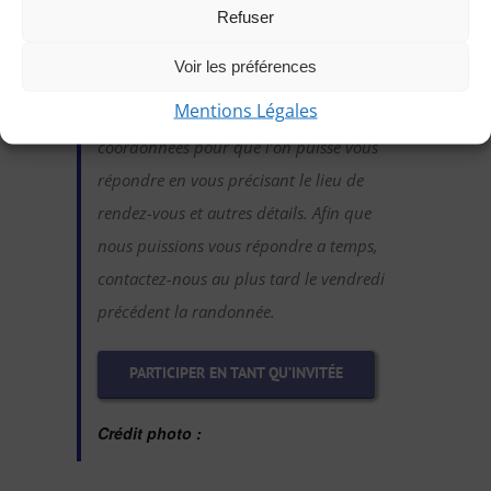
randonnée d’essai sans engagement
Refuser
de votre part :
Voir les préférences
Cliquez sur le bouton ci-dessous et
Mentions Légales
indiquez-nous votre choix en laissant vos
coordonnées pour que l’on puisse vous
répondre en vous précisant le lieu de
rendez-vous et autres détails. Afin que
nous puissions vous répondre a temps,
contactez-nous au plus tard le vendredi
précédent la randonnée.
PARTICIPER EN TANT QU’INVITÉE
Crédit photo :