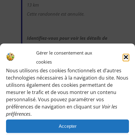
13 km
Cette randonnée est annulée.
Identifiez-vous pour voir les détails de
cette randonnée
:
Gérer le consentement aux
Une fois identifiée en tant qu’adhérente,
cookies
vous pourrez accéder ici à toutes les
Nous utilisons des cookies fonctionnels et d’autres
informations de rendez-vous, horaires,
technologies nécessaires à la navigation du site. Nous
lieux etc.
utilisons également des cookies permettant de
mesurer le trafic et de vous montrer un contenu
personnalisé. Vous pouvez paramétrer vos
M’IDENTIFIER
préférences de navigation en cliquant sur
Voir les
préférences
.
Accepter
Vous pouvez participer à une