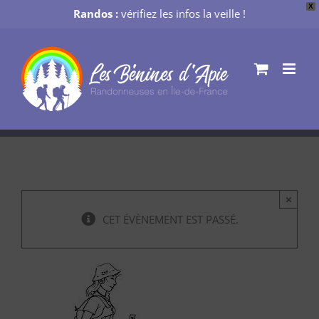
X
Randos :
vérifiez les infos la veille !
Passer
au
contenu
×
CET ÉVÈNEMENT EST PASSÉ.