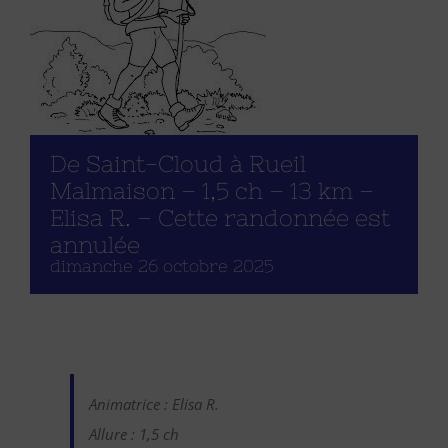
De Saint-Cloud à Rueil
Malmaison – 1,5 ch – 13 km –
Elisa R. – Cette randonnée est
annulée
dimanche 26 octobre 2025
Animatrice : Elisa R.
Allure : 1,5 ch