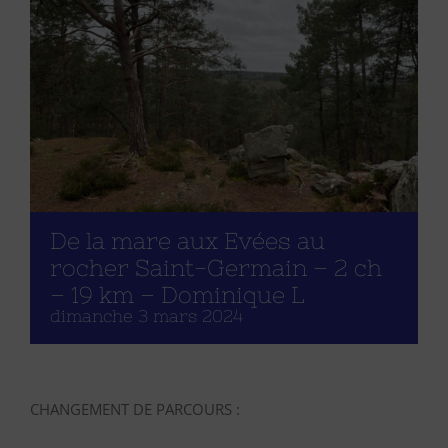
De la mare aux Evées au
rocher Saint-Germain – 2 ch
– 19 km – Dominique L
dimanche 3 mars 2024
CHANGEMENT DE PARCOURS :