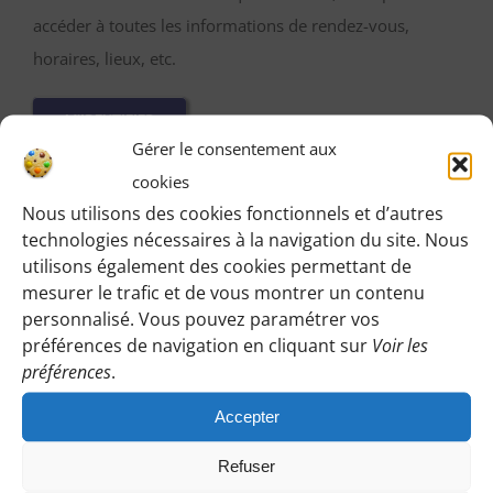
accéder à toutes les informations de rendez-vous,
horaires, lieux, etc.
M’IDENTIFIER
Gérer le consentement aux
cookies
Nous utilisons des cookies fonctionnels et d’autres
technologies nécessaires à la navigation du site. Nous
Vous pouvez participer gratuitement à deux
utilisons également des cookies permettant de
randonnées d’essai sans engagement de votre part
mesurer le trafic et de vous montrer un contenu
:
personnalisé. Vous pouvez paramétrer vos
Cliquez sur le bouton ci-dessous et indiquez-nous votre
préférences de navigation en cliquant sur
Voir les
préférences
.
choix en laissant vos coordonnées pour que l’on puisse
vous répondre en vous précisant le lieu de rendez-vous
Accepter
et autres détails.
Refuser