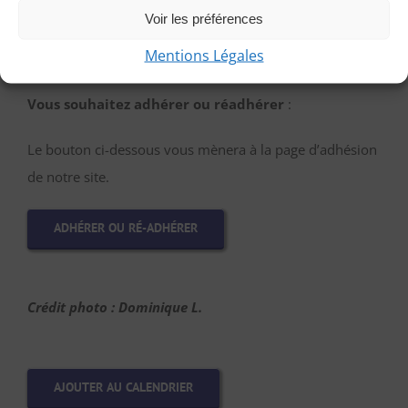
PARTICIPER EN TANT QU’INVITÉE
Voir les préférences
Mentions Légales
Vous souhaitez adhérer ou réadhérer
:
Le bouton ci-dessous vous mènera à la page d’adhésion
de notre site.
ADHÉRER OU RÉ-ADHÉRER
Crédit photo : Dominique L.
AJOUTER AU CALENDRIER