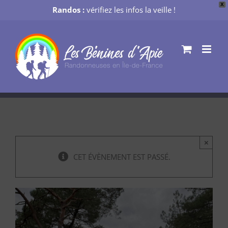
X
Randos :
vérifiez les infos la veille !
Passer
au
contenu
×
CET ÉVÈNEMENT EST PASSÉ.