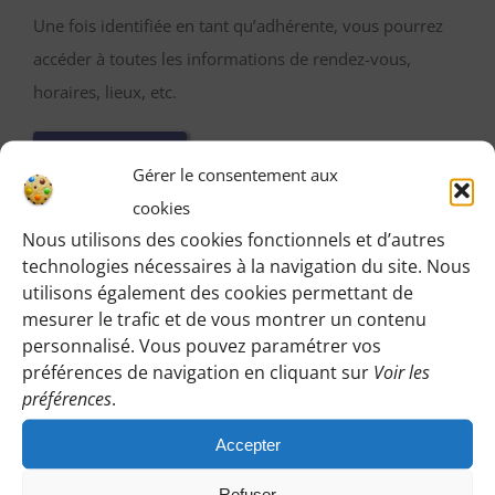
Une fois identifiée en tant qu’adhérente, vous pourrez
accéder à toutes les informations de rendez-vous,
horaires, lieux, etc.
M’IDENTIFIER
Gérer le consentement aux
cookies
Nous utilisons des cookies fonctionnels et d’autres
technologies nécessaires à la navigation du site. Nous
Vous pouvez participer gratuitement à deux
utilisons également des cookies permettant de
randonnées d’essai sans engagement de votre part
mesurer le trafic et de vous montrer un contenu
:
personnalisé. Vous pouvez paramétrer vos
préférences de navigation en cliquant sur
Voir les
Cliquez sur le bouton ci-dessous et indiquez-nous votre
préférences
.
choix en laissant vos coordonnées pour que l’on puisse
vous répondre en vous précisant le lieu de rendez-vous
Accepter
et autres détails.
Refuser