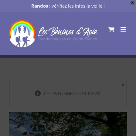
X
Randos :
vérifiez les infos la veille !
Passer
au
contenu
×
CET ÉVÈNEMENT EST PASSÉ.