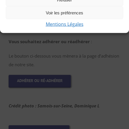
PARTICIPER EN TANT QU’INVITÉE
Voir les préférences
Mentions Légales
Vous souhaitez adhérer ou réadhérer
:
Le bouton ci-dessous vous mènera à la page d’adhésion
de notre site.
ADHÉRER OU RÉ-ADHÉRER
Crédit photo : Samois-sur-Seine, Dominique L