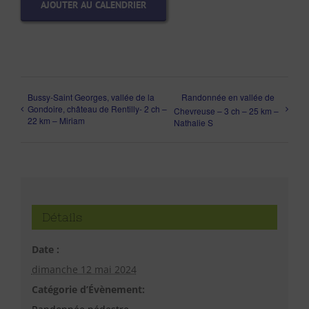
AJOUTER AU CALENDRIER
Bussy-Saint Georges, vallée de la
Randonnée en vallée de
Gondoire, château de Rentilly- 2 ch –
Chevreuse – 3 ch – 25 km –
22 km – Miriam
Nathalie S
Détails
Date :
dimanche 12 mai 2024
Catégorie d’Évènement: