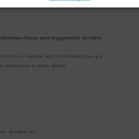
ndonnées d’essai sans engagement de votre
otre choix en laissant vos coordonnées pour que
e rendez-vous et autres détails.
on de notre site.