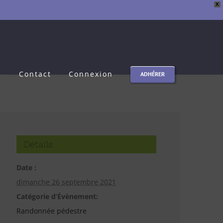
X
e
Contact
Connexion
ADHÉRER
Détails
Date :
dimanche 26 septembre 2021
Catégorie d’Évènement:
Randonnée pédestre