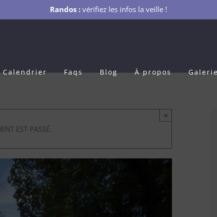
Randos :
vérifiez les infos la veille !
Calendrier
Faqs
Blog
À propos
Galeri
×
ENT EST PASSÉ.