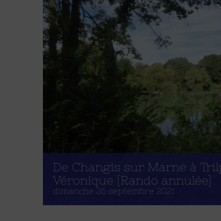
De Changis sur Marne à Tril
Véronique [Rando annulée]
dimanche 26 septembre 2021