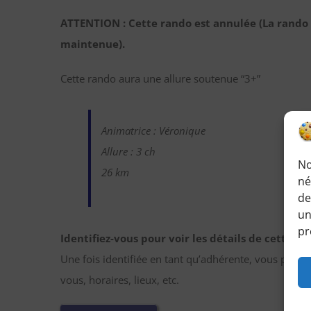
ATTENTION : Cette rando est annulée (La rando
maintenue).
Cette rando aura une allure soutenue “3+”
Animatrice : Véronique
Allure : 3 ch
No
26 km
né
de
un
pr
Identifiez-vous pour voir les détails de cette r
Une fois identifiée en tant qu’adhérente, vous pourr
vous, horaires, lieux, etc.