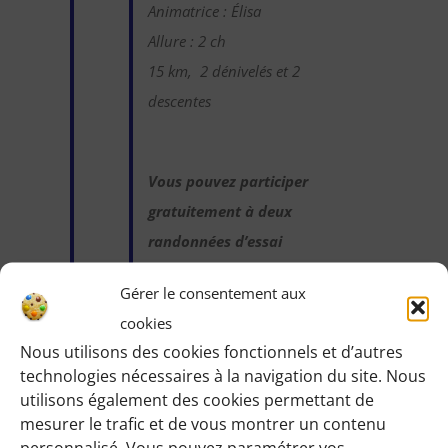
Animatrice : Élisa
Allure : 2 ch
15 km, 2 dénivelés et 2
descentes
Vous pouvez participer
gratuitement à deux
randonnées d’essai
sans engagement de
Gérer le consentement aux
votre part :
cookies
Cliquez sur le bouton
Nous utilisons des cookies fonctionnels et d’autres
ci-dessous et indiquez-
technologies nécessaires à la navigation du site. Nous
nous votre choix en
utilisons également des cookies permettant de
laissant vos
mesurer le trafic et de vous montrer un contenu
personnalisé. Vous pouvez paramétrer vos