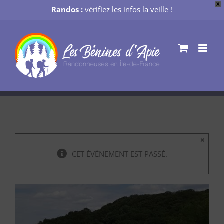
X
Randos :
vérifiez les infos la veille !
Passer
au
contenu
×
CET ÉVÈNEMENT EST PASSÉ.