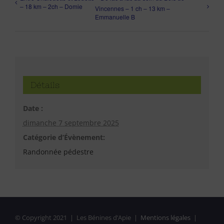
– 18 km – 2ch – Domie
Vincennes – 1 ch – 13 km –
Emmanuelle B
Détails
Date :
dimanche 7 septembre 2025
Catégorie d’Évènement:
Randonnée pédestre
© Copyright 2021 | Les Bénines d’Apie |
Mentions légales
|