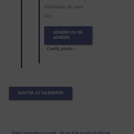
d’adhésion de notre
site.
ADHÉRER OU RÉ-
ADHÉRER
Crédit photo :
AJOUTER AU CALENDRIER
Entre Chalouette et Louette
De lac à lac au sein du Bois de