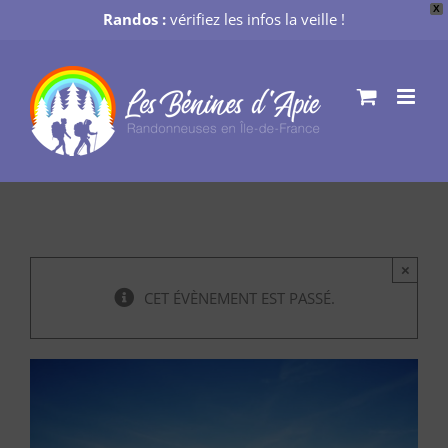
X
Randos :
vérifiez les infos la veille !
Passer
au
contenu
×
CET ÉVÈNEMENT EST PASSÉ.