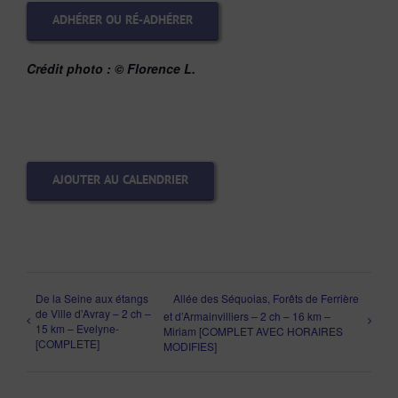
ADHÉRER OU RÉ-ADHÉRER
Crédit photo :
© Florence L.
AJOUTER AU CALENDRIER
De la Seine aux étangs
Allée des Séquoias, Forêts de Ferrière
de Ville d’Avray – 2 ch –
et d’Armainvilliers – 2 ch – 16 km –
15 km – Evelyne-
Miriam [COMPLET AVEC HORAIRES
[COMPLETE]
MODIFIES]