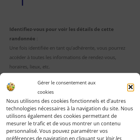
Identifiez-vous pour voir les détails de cette
randonnée
:
Une fois identifiée en tant qu’adhérente, vous pourrez
accéder à toutes les informations de rendez-vous,
horaires, lieux, etc.
Gérer le consentement aux
M’IDENTIFIER
cookies
Nous utilisons des cookies fonctionnels et d’autres
technologies nécessaires à la navigation du site. Nous
utilisons également des cookies permettant de
Vous pouvez participer gratuitement à deux
mesurer le trafic et de vous montrer un contenu
randonnées d’essai sans engagement de votre part
personnalisé. Vous pouvez paramétrer vos
:
préférences de navigation en cliquant sur
Voir les