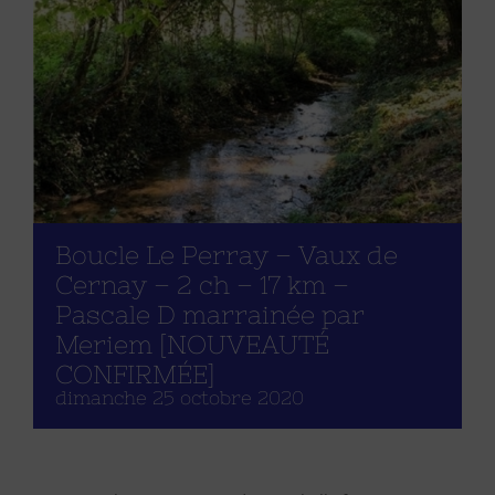
Boucle Le Perray – Vaux de
Cernay – 2 ch – 17 km –
Pascale D marrainée par
Meriem [NOUVEAUTÉ
CONFIRMÉE]
dimanche 25 octobre 2020