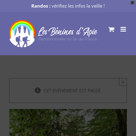
X
Randos :
vérifiez les infos la veille !
Passer
au
contenu
×
CET ÉVÈNEMENT EST PASSÉ.