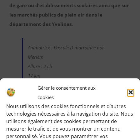
de gare ou d’établissements scolaires ainsi que sur
les marchés publics de plein air dans le
département des Yvelines.
Animatrice : Pascale D marrainée par
Meriem
Allure : 2 ch
17 km
Gérer le consentement aux
cookies
Nous utilisons des cookies fonctionnels et d’autres
technologies nécessaires à la navigation du site. Nous
Identifiez-vous pour voir les détails de cette
utilisons également des cookies permettant de
randonnée
:
mesurer le trafic et de vous montrer un contenu
Une fois identifiée en tant qu’adhérente, vous pourrez
personnalisé. Vous pouvez paramétrer vos