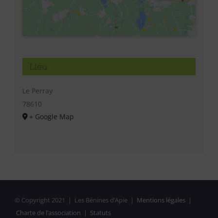
Lieu
Le Perray
78610
+ Google Map
© Copyright 2021 | Les Bénines d’Apie |
Mentions légales
|
Charte de l’association
|
Statuts