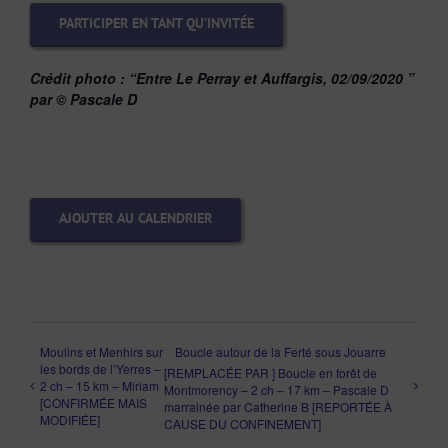
PARTICIPER EN TANT QU’INVITÉE
Crédit photo :
“Entre Le Perray et Auffargis, 02/09/2020 ”
par © Pascale D
AJOUTER AU CALENDRIER
Moulins et Menhirs sur
Boucle autour de la Ferté sous Jouarre
les bords de l’Yerres –
[REMPLACÉE PAR ] Boucle en forêt de
2 ch – 15 km – Miriam
Montmorency – 2 ch – 17 km – Pascale D
[CONFIRMÉE MAIS
marrainée par Catherine B [REPORTÉE À
MODIFIÉE]
CAUSE DU CONFINEMENT]