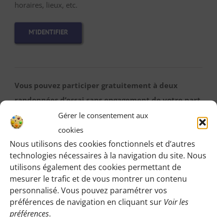
horaires, lieux, etc.
M’IDENTIFIER
Vous pouvez participer gratuitement à deux
randonnées d’essai sans engagement de votre part
:
Gérer le consentement aux
Cliquez sur le bouton ci-dessous et indiquez-nous votre
cookies
Nous utilisons des cookies fonctionnels et d’autres
choix en laissant vos coordonnées pour que l’on puisse
technologies nécessaires à la navigation du site. Nous
vous répondre en vous précisant le lieu de rendez-vous
utilisons également des cookies permettant de
et autres détails.
mesurer le trafic et de vous montrer un contenu
personnalisé. Vous pouvez paramétrer vos
PARTICIPER EN TANT QU’INVITÉE
préférences de navigation en cliquant sur
Voir les
préférences
.