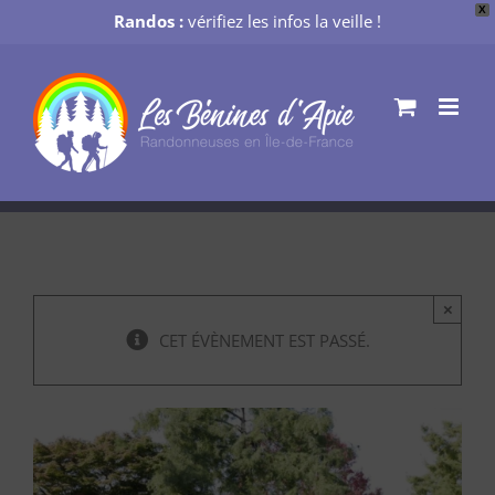
X
Randos :
vérifiez les infos la veille !
Passer
au
contenu
×
CET ÉVÈNEMENT EST PASSÉ.