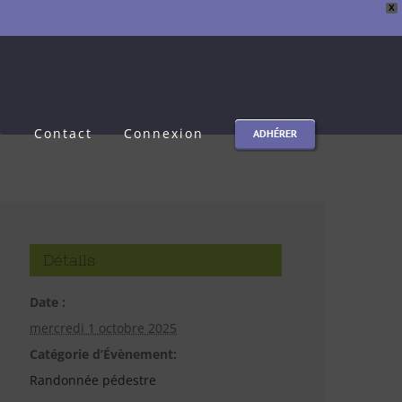
X
e
Contact
Connexion
ADHÉRER
Détails
Date :
mercredi 1 octobre 2025
Catégorie d’Évènement:
Randonnée pédestre