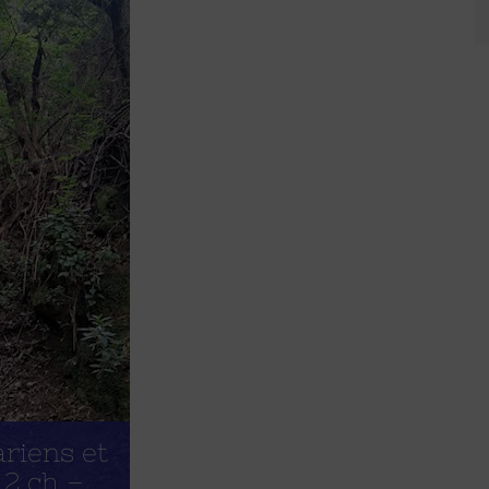
ariens et
 2 ch –