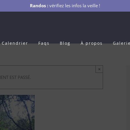
Randos :
vérifiez les infos la veille !
Calendrier
Faqs
Blog
À propos
Galeri
×
ENT EST PASSÉ.