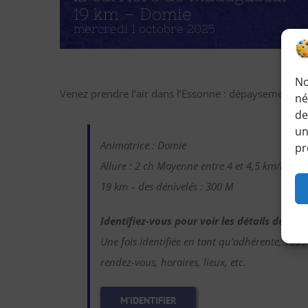
19 km – Domie
mercredi 1 octobre 2025
No
Venez prendre l’air dans l’Essonne : dépaysement gar
né
de
un
Animatrice : Domie
pr
Allure : 2 ch Moyenne entre 4 et 4,5 km/h
19 km – des dénivelés : 300 M
Identifiez-vous pour voir les détails de ce
Une fois identifiée en tant qu’adhérente, vous
rendez-vous, horaires, lieux, etc.
M’IDENTIFIER