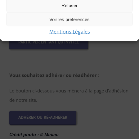
Refuser
choix en laissant vos coordonnées pour que l’on puisse
vous répondre en vous précisant le lieu de rendez-vous
Voir les préférences
et autres détails.
Mentions Légales
PARTICIPER EN TANT QU’INVITÉE
Vous souhaitez adhérer ou réadhérer
:
Le bouton ci-dessous vous mènera à la page d’adhésion
de notre site.
ADHÉRER OU RÉ-ADHÉRER
Crédit photo :
© Miriam