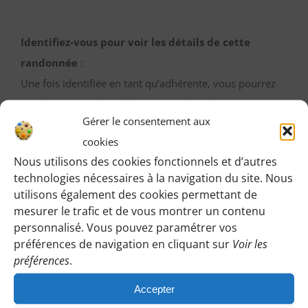
Identifiez-vous pour voir les détails de cette
randonnée
:
Une fois identifiée en tant qu’adhérente, vous pourrez
accéder à toutes les informations de rendez-vous,
Gérer le consentement aux
horaires, lieux, etc.
cookies
Nous utilisons des cookies fonctionnels et d’autres
M’IDENTIFIER
technologies nécessaires à la navigation du site. Nous
utilisons également des cookies permettant de
mesurer le trafic et de vous montrer un contenu
personnalisé. Vous pouvez paramétrer vos
Vous pouvez participer gratuitement à deux
préférences de navigation en cliquant sur
Voir les
randonnées d’essai sans engagement de votre part
préférences
.
:
Accepter
Cliquez sur le bouton ci-dessous et indiquez-nous votre