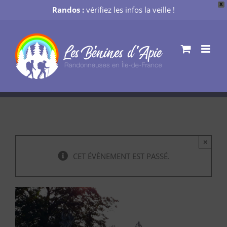
X
Randos :
vérifiez les infos la veille !
Passer
au
contenu
×
CET ÉVÈNEMENT EST PASSÉ.