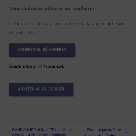
Vous souhaitez adhérer ou réadhérer
:
Le bouton ci-dessous vous mènera à la page d’adhésion
de notre site.
ADHÉRER OU RÉ-ADHÉRER
Crédit photo :
© FlorenceL
AJOUTER AU CALENDRIER
RANDONNÉE ANNULÉE Les Vaux de
Pique-nique au Parc
Cernay – 4 ch – 25km – Nathalie
Montsouris – Fadia