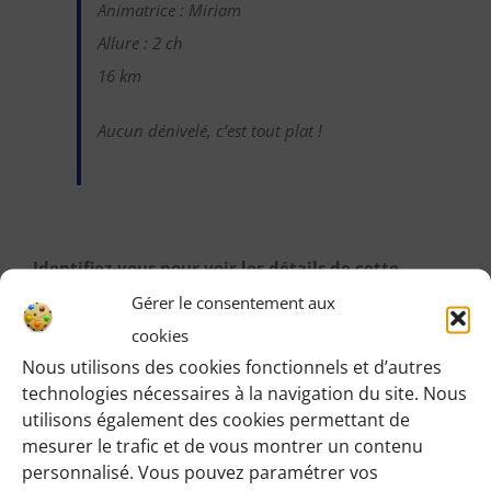
Animatrice : Miriam
Allure : 2 ch
16 km
Aucun dénivelé, c’est tout plat !
Identifiez-vous pour voir les détails de cette
randonnée
:
Gérer le consentement aux
Une fois identifiée en tant qu’adhérente, vous pourrez
cookies
Nous utilisons des cookies fonctionnels et d’autres
accéder à toutes les informations de rendez-vous,
technologies nécessaires à la navigation du site. Nous
horaires, lieux, etc.
utilisons également des cookies permettant de
mesurer le trafic et de vous montrer un contenu
M’IDENTIFIER
personnalisé. Vous pouvez paramétrer vos