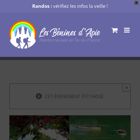
X
Randos :
vérifiez les infos la veille !
Passer
au
contenu
×
CET ÉVÈNEMENT EST PASSÉ.