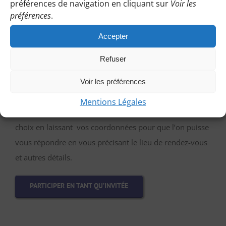
préférences de navigation en cliquant sur
Voir les
préférences
.
Accepter
Refuser
Vous pouvez participer gratuitement à deux
randonnées d’essai sans engagement de votre part
Voir les préférences
:
Mentions Légales
Cliquez sur le bouton ci-dessous et indiquez-nous votre
choix en laissant vos coordonnées pour que l’on puisse
vous répondre en vous précisant le lieu de rendez-vous
et autres détails.
PARTICIPER EN TANT QU’INVITÉE