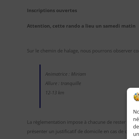
Inscriptions ouvertes
Attention, cette rando a lieu un samedi matin
Sur le chemin de halage, nous pourrons observer co
Animatrice : Miriam
Allure : tranquille
12-13 km
No
né
La règlementation impose à chacune de rester dans 
de
présenter un justificatif de domicile en cas de contrô
un