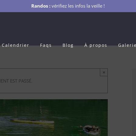
Randos :
vérifiez les infos la veille !
Calendrier
Faqs
Blog
À propos
Galeri
×
ENT EST PASSÉ.