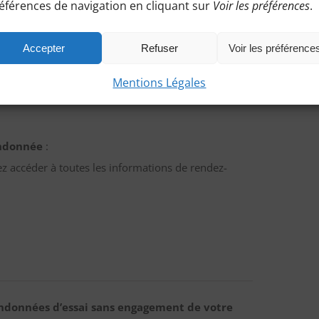
éférences de navigation en cliquant sur
Voir les préférences
.
munir d’un masque, de gel hydro-alcoolique et de
era l’animatrice.
Accepter
Refuser
Voir les préférence
Mentions Légales
andonnée
:
ez accéder à toutes les informations de rendez-
ndonnées d’essai sans engagement de votre