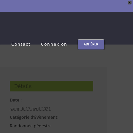
X
e
Contact
Connexion
ADHÉRER
Détails
Date :
samedi 17 avril 2021
Catégorie d’Évènement:
Randonnée pédestre