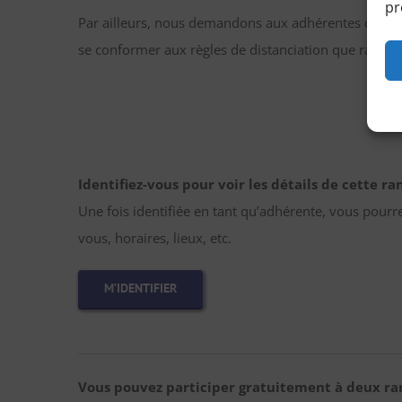
pr
Par ailleurs, nous demandons aux adhérentes de se 
se conformer aux règles de distanciation que rappell
Identifiez-vous pour voir les détails de cette r
Une fois identifiée en tant qu’adhérente, vous pourr
vous, horaires, lieux, etc.
M’IDENTIFIER
Vous pouvez participer gratuitement à deux ra