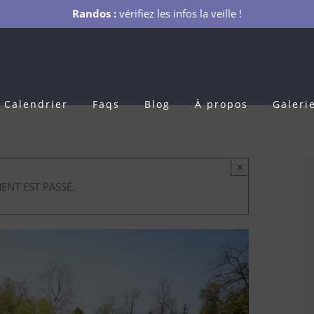
Randos :
vérifiez les infos la veille !
Calendrier
Faqs
Blog
À propos
Galeri
×
ENT EST PASSÉ.