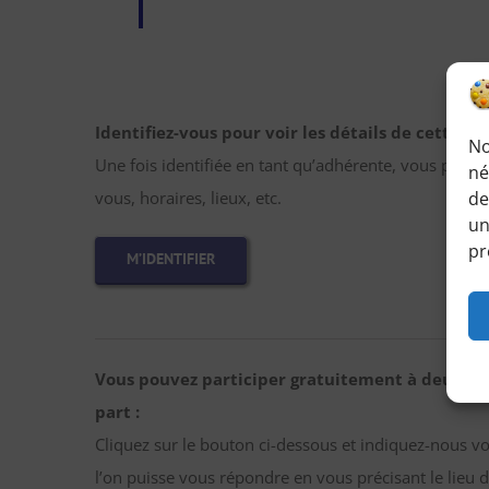
Identifiez-vous pour voir les détails de cette r
No
Une fois identifiée en tant qu’adhérente, vous pourr
né
vous, horaires, lieux, etc.
de
un
pr
M’IDENTIFIER
Vous pouvez participer gratuitement à deux ra
part :
Cliquez sur le bouton ci-dessous et indiquez-nous v
l’on puisse vous répondre en vous précisant le lieu d