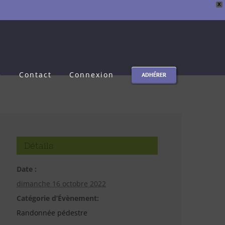
X
e
Contact
Connexion
ADHÉRER
Détails
Date :
dimanche 16 octobre 2022
Catégorie d’Évènement:
Randonnée pédestre