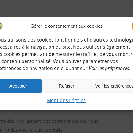
Gérer le consentement aux cookies
andonnée
:
us utilisons des cookies fonctionnels et d’autres technolog
ez accéder à toutes les informations de rendez-
cessaires à la navigation du site. Nous utilisons également
s cookies permettant de mesurer le trafic et de vous montr
 contenu personnalisé. Vous pouvez paramétrer vos
éférences de navigation en cliquant sur
Voir les préférences
.
Accepter
Refuser
Voir les préférence
Mentions Légales
ndonnées d’essai sans engagement de votre
otre choix en laissant vos coordonnées pour que
e rendez-vous et autres détails.