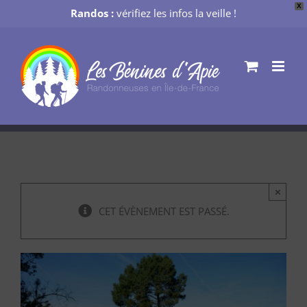
X
Randos :
vérifiez les infos la veille !
Passer
au
contenu
×
CET ÉVÈNEMENT EST PASSÉ.