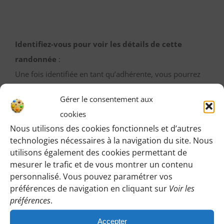
Identifiez-vous pour voir les détails de cette
randonnée
:
Une fois identifiée en tant qu’adhérente, vous pourrez
accéder à toutes les informations de rendez-vous,
Gérer le consentement aux
horaires, lieux, etc.
cookies
Nous utilisons des cookies fonctionnels et d’autres
M’IDENTIFIER
technologies nécessaires à la navigation du site. Nous
utilisons également des cookies permettant de
mesurer le trafic et de vous montrer un contenu
personnalisé. Vous pouvez paramétrer vos
Vous pouvez participer gratuitement à deux
préférences de navigation en cliquant sur
Voir les
préférences
.
randonnées d’essai sans engagement de votre part
:
Accepter