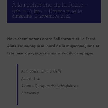
À la recherche de la Juine –
1ch – 14 km – Emmanuelle
dimanche 13 novembre 2022
Nous cheminerons entre Ballancourt et La Ferté-
Alais. Pique-nique au bord de la mignonne Juine et
très beaux paysages de marais et de campagne.
Animatrice : Emmanuelle
Allure : 1 ch
14 km – Quelques dénivelés (bâtons
bienvenus)