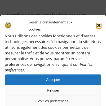
Identifiez-vous pour voir les détails de cette
Gérer le consentement aux
randonnée
:
cookies
Une fois identifiée en tant qu’adhérente, vous pourrez
Nous utilisons des cookies fonctionnels et d’autres
accéder ici à toutes les informations de rendez-vous,
technologies nécessaires à la navigation du site. Nous
horaires, lieux etc.
utilisons également des cookies permettant de
mesurer le trafic et de vous montrer un contenu
M’IDENTIFIER
personnalisé. Vous pouvez paramétrer vos
préférences de navigation en cliquant sur
Voir les
préférences
.
Accepter
Vous pouvez participer à une randonnée d’essai
sans engagement de votre part :
Refuser
Cliquez sur le bouton ci-dessous et indiquez-nous votre
Voir les préférences
choix en laissant vos coordonnées pour que l’on puisse