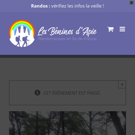
X
Randos :
vérifiez les infos la veille !
Passer
au
contenu
×
CET ÉVÈNEMENT EST PASSÉ.