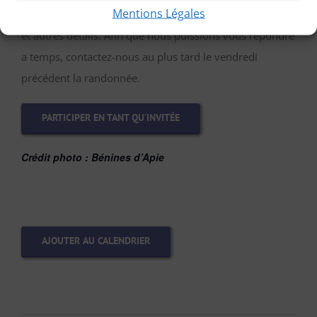
Mentions Légales
vous répondre en vous précisant le lieu de rendez-vous
et autres détails. Afin que nous puissions vous répondre
a temps, contactez-nous au plus tard le vendredi
précédent la randonnée.
PARTICIPER EN TANT QU’INVITÉE
Crédit photo : Bénines d’Apie
AJOUTER AU CALENDRIER