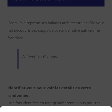
Geneviève reprend ses balades architecturales. Elle vous
fait découvrir ses coups de coeur de notre patrimoine
francilien.
Animatrice : Geneviève
Identifiez-vous pour voir les détails de cette
randonnée
:
Une fois identifiée en tant qu’adhérente, vous pourrez
accéder ici à toutes les informations de rendez-vous,