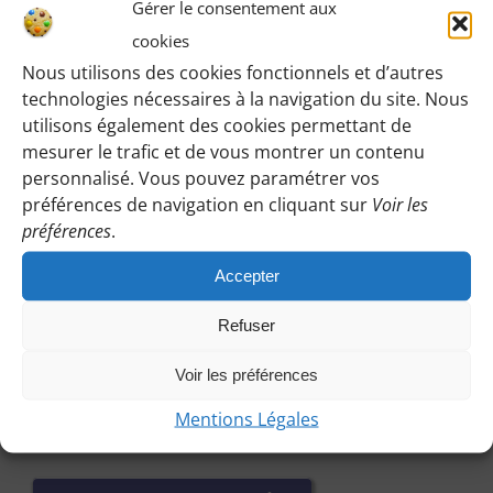
Gérer le consentement aux
horaires, lieux etc.
cookies
Nous utilisons des cookies fonctionnels et d’autres
M’IDENTIFIER
technologies nécessaires à la navigation du site. Nous
utilisons également des cookies permettant de
mesurer le trafic et de vous montrer un contenu
personnalisé. Vous pouvez paramétrer vos
préférences de navigation en cliquant sur
Voir les
Vous pouvez participer à une randonnée d’essai
préférences
.
sans engagement de votre part :
Cliquez sur le bouton ci-dessous et indiquez-nous votre
Accepter
choix en laissant vos coordonnées pour que l’on puisse
Refuser
vous répondre en vous précisant le lieu de rendez-vous
et autres détails. Afin que nous puissions vous répondre
Voir les préférences
a temps, contactez-nous au plus tard le vendredi
Mentions Légales
précédent la randonnée.