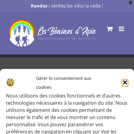
X
Randos :
vérifiez les infos la veille !
Passer
au
contenu
Gérer le consentement aux
Sortie théâtre de Catherine VP
cookies
[NOUVEAUTÉ]
Nous utilisons des cookies fonctionnels et d’autres
technologies nécessaires à la navigation du site. Nous
Par
Gaïa [ webmaster ]
|
3 mars 2019
utilisons également des cookies permettant de
mesurer le trafic et de vous montrer un contenu
personnalisé. Vous pouvez paramétrer vos
préférences de navigation en cliquant sur
Voir les