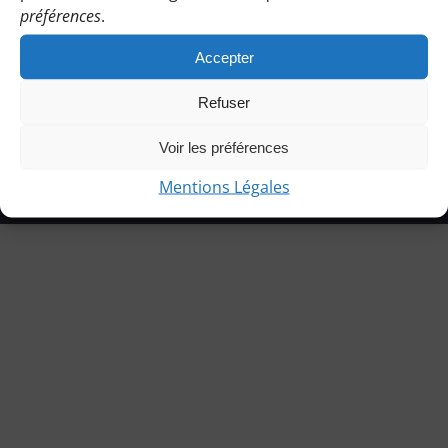
préférences
.
Accepter
Refuser
© Copyright 2021 | Les Bénines d’Apie |
Mentions légales
|
Voir les préférences
Charte de l’association
|
Statuts
Mentions Légales