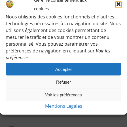
cookies
Chère adhérente,
Nous utilisons des cookies fonctionnels et d’autres
technologies nécessaires à la navigation du site. Nous
Connectez-vous afin d'accéder à tous les détails
utilisons également des cookies permettant de
mesurer le trafic et de vous montrer un contenu
des prochaines randonnées et activités : lieux de
personnalisé. Vous pouvez paramétrer vos
rassemblements, horaires, informations
préférences de navigation en cliquant sur
Voir les
préférences
.
pratiques...
Accepter
Identifiant ou email
*
Refuser
Voir les préférences
Mot de passe
*
Mentions Légales