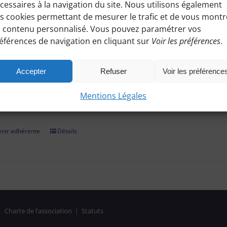
cessaires à la navigation du site. Nous utilisons également
ez à toutes les informations pratiques de nos excursions du diman
s cookies permettant de mesurer le trafic et de vous montr
es, conseils etc.), et participez à nos activités telles que des sorti
 contenu personnalisé. Vous pouvez paramétrer vos
éférences de navigation en cliquant sur
Voir les préférences
.
adhérer et faire vivre notre association, nous vous demandons un
r par chèque, virement bancaire (démarche à finaliser hors site, 
Accepter
Refuser
Voir les préférence
on confirmée, il vous suffira de vous identifier et de consulter le
Mentions Légales
es réservées aux Bénines d'Apie. Vous pouvez aussi nous deman
nir adhérente
Détails
|
Charte de l’association
|
Statuts