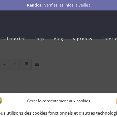
Randos :
vérifiez les infos la veille !
Calendrier
Faqs
Blog
À propos
Galeri
uits
s Adhésion 1 an
Gérer le consentement aux cookies
0
€
pour 1 an
us utilisons des cookies fonctionnels et d’autres technolog