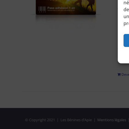
né
Accéd
de
horair
un
pr
Pour 
régle
adhési
privé
Deve
© Copyright 2021 | Les Bénines d’Apie |
Mentions légales