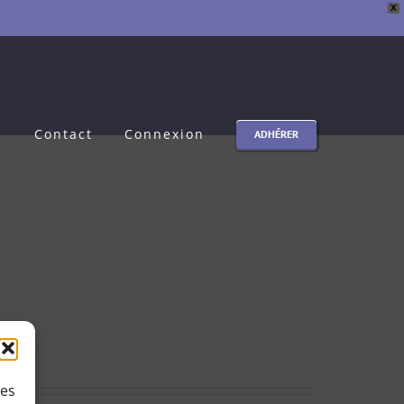
X
e
Contact
Connexion
ADHÉRER
ies