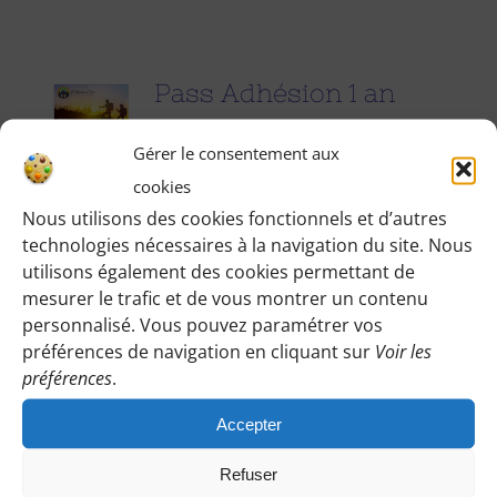
Pass Adhésion 1 an
25.00
€
pour 1 an
Gérer le consentement aux
cookies
Accédez à toutes les informations
Nous utilisons des cookies fonctionnels et d’autres
technologies nécessaires à la navigation du site. Nous
pratiques de nos excursions du
utilisons également des cookies permettant de
dimanche et des jours fériés (Point de
mesurer le trafic et de vous montrer un contenu
rendez-vous, horaires, conseils etc.), et
personnalisé. Vous pouvez paramétrer vos
participez à nos activités telles que des
préférences de navigation en cliquant sur
Voir les
préférences
.
sorties cinéma, pique-nique festifs...
Accepter
Pour adhérer et faire vivre notre
association, nous vous demandons
Refuser