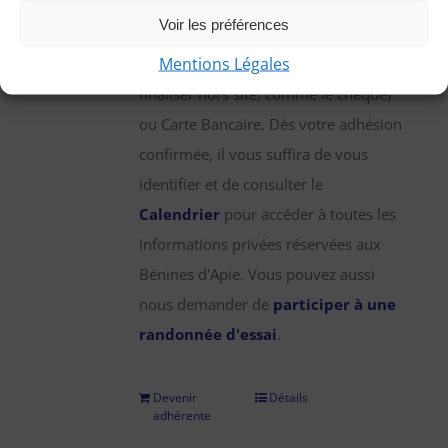
une participation annuelle de 25 €,
Voir les préférences
que vous pouvez régler par chèque,
Mentions Légales
virement bancaire (démarche à
finaliser hors site, comme le chèque)
ou Carte Bancaire. Dès votre adhésion
confirmée, il vous suffira de vous
identifier et de consulter le
Calendrier
pour accéder à toutes les
informations privées réservées aux
Bénines d'Apie. Vous pouvez aussi
nous demander de
participer à une
randonnée d'essai
.
Devenir
Détails
adhérente