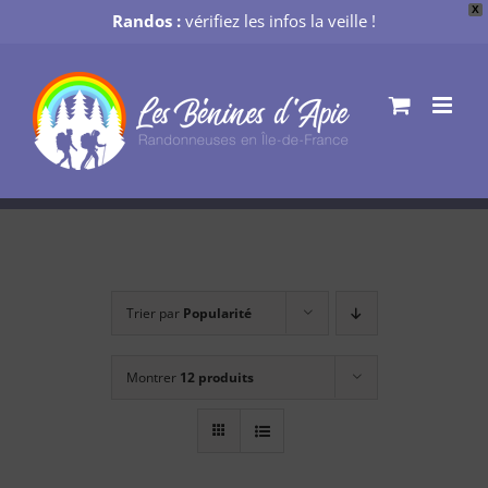
X
Randos :
vérifiez les infos la veille !
Passer
au
contenu
Trier par
Popularité
Montrer
12 produits