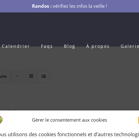
Randos :
vérifiez les infos la veille !
Calendrier
Faqs
Blog
À propos
Galeri
uits
s Adhésion 1 an
Gérer le consentement aux cookies
0
€
pour 1 an
us utilisons des cookies fonctionnels et d’autres technolog