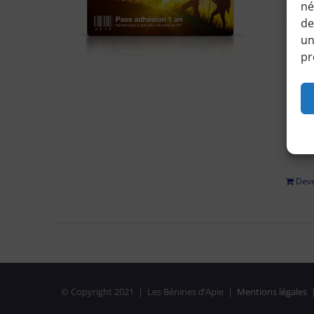
né
Accéd
de
horair
un
pr
Pour 
régle
adhési
privé
Deve
© Copyright 2021 | Les Bénines d’Apie |
Mentions légales