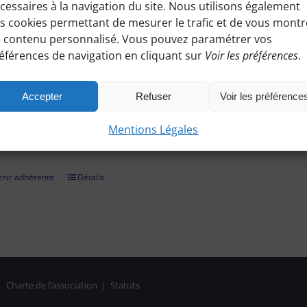
cessaires à la navigation du site. Nous utilisons également
ez à toutes les informations pratiques de nos excursions du diman
s cookies permettant de mesurer le trafic et de vous montr
es, conseils etc.), et participez à nos activités telles que des sorti
 contenu personnalisé. Vous pouvez paramétrer vos
éférences de navigation en cliquant sur
Voir les préférences
.
adhérer et faire vivre notre association, nous vous demandons un
r par chèque, virement bancaire (démarche à finaliser hors site, 
Accepter
Refuser
Voir les préférence
on confirmée, il vous suffira de vous identifier et de consulter le
Mentions Légales
es réservées aux Bénines d'Apie. Vous pouvez aussi nous deman
nir adhérente
Détails
|
Charte de l’association
|
Statuts