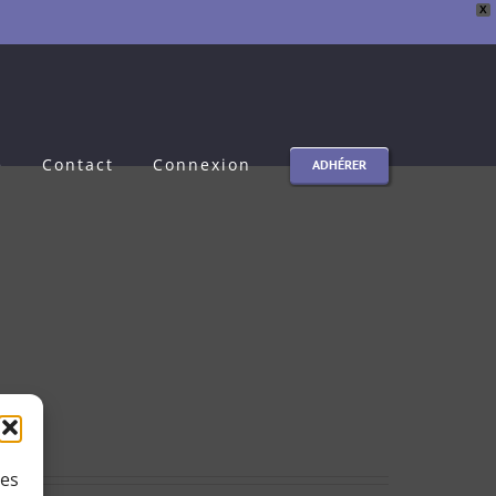
X
e
Contact
Connexion
ADHÉRER
ies