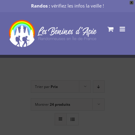
X
Randos :
vérifiez les infos la veille !
Passer
au
contenu
Trier par
Prix
Montrer
24 produits