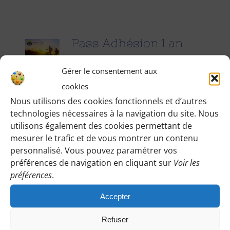
Pass Adhésion 1 an
25.00
€
pour 1 an
Gérer le consentement aux
cookies
Accédez à toutes les informations
Nous utilisons des cookies fonctionnels et d’autres
technologies nécessaires à la navigation du site. Nous
pratiques de nos excursions du
utilisons également des cookies permettant de
dimanche et des jours fériés (Point de
mesurer le trafic et de vous montrer un contenu
rendez-vous, horaires, conseils etc.), et
personnalisé. Vous pouvez paramétrer vos
participez à nos activités telles que des
préférences de navigation en cliquant sur
Voir les
préférences
.
sorties cinéma, pique-nique festifs...
Accepter
Pour adhérer et faire vivre notre
association, nous vous demandons
Refuser