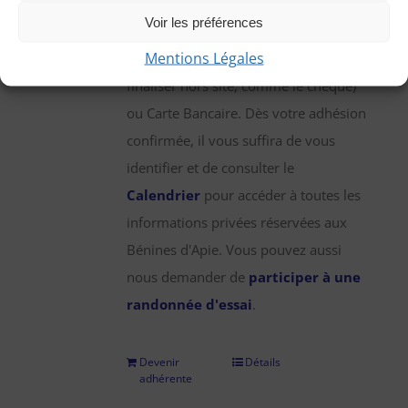
une participation annuelle de 25 €,
Voir les préférences
que vous pouvez régler par chèque,
Mentions Légales
virement bancaire (démarche à
finaliser hors site, comme le chèque)
ou Carte Bancaire. Dès votre adhésion
confirmée, il vous suffira de vous
identifier et de consulter le
Calendrier
pour accéder à toutes les
informations privées réservées aux
Bénines d'Apie. Vous pouvez aussi
nous demander de
participer à une
randonnée d'essai
.
Devenir
Détails
adhérente