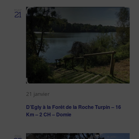
mer
21
21 janvier
D’Egly à la Forêt de la Roche Turpin – 16
Km – 2 CH – Domie
dim