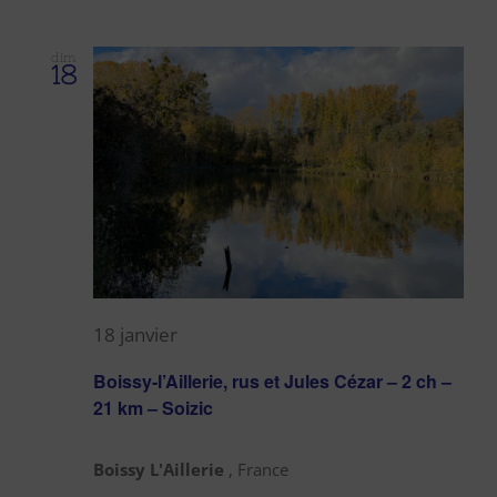
dim
18
18 janvier
Boissy-l’Aillerie, rus et Jules Cézar – 2 ch –
21 km – Soizic
Boissy L'Aillerie
, France