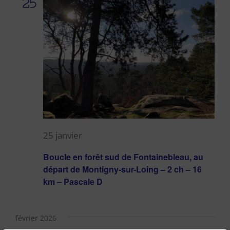
25
25 janvier
Boucle en forêt sud de Fontainebleau, au
départ de Montigny-sur-Loing – 2 ch – 16
km – Pascale D
février 2026