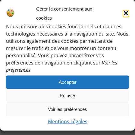
dim
Gérer le consentement aux
1
cookies
Nous utilisons des cookies fonctionnels et d’autres
technologies nécessaires à la navigation du site. Nous
utilisons également des cookies permettant de
mesurer le trafic et de vous montrer un contenu
personnalisé. Vous pouvez paramétrer vos
préférences de navigation en cliquant sur
Voir les
préférences
.
Accepter
1 février
Refuser
Entre nature et champs, en passant par le
Voir les préférences
GR655, chemin de Compostelle – 21 km – 2
ch – Nancy
Mentions Légales