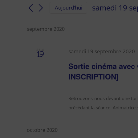
clé.
navigation
samedi 19 s
Aujourd’hui
Rechercher
de
Sélectionnez
une
Évènements
vues
septembre 2020
date.
par
Évènements
mot-
clé.
sam
samedi 19 septembre 2020
19
Sortie cinéma ave
INSCRIPTION]
Retrouvons-nous devant une toile
précédant la séance. Animatrice :
octobre 2020