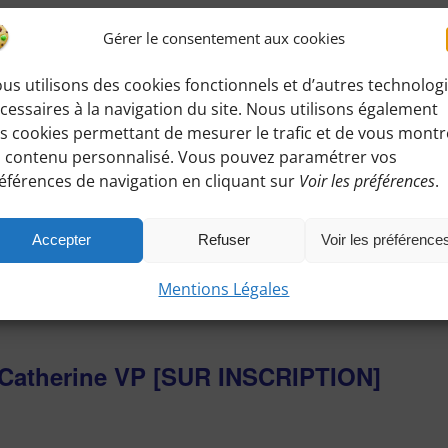
Gérer le consentement aux cookies
 Catherine VP [SUR INSCRIPTION]
us utilisons des cookies fonctionnels et d’autres technolog
cessaires à la navigation du site. Nous utilisons également
s cookies permettant de mesurer le trafic et de vous montr
er voir "Petite maman" de Céline SCIAMMA La terrasse du
 contenu personnalisé. Vous pouvez paramétrer vos
éférences de navigation en cliquant sur
Voir les préférences
.
 en priorité aux spectateurs. S'il fait [...]
Accepter
Refuser
Voir les préférence
Mentions Légales
 Catherine VP [SUR INSCRIPTION]