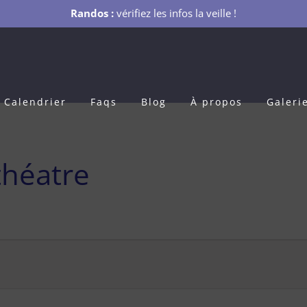
Randos :
vérifiez les infos la veille !
Calendrier
Faqs
Blog
À propos
Galeri
théatre