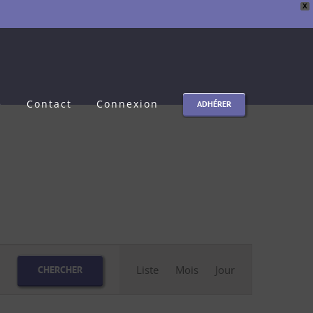
X
e
Contact
Connexion
ADHÉRER
Navigation
Liste
Mois
Jour
CHERCHER
de
vues