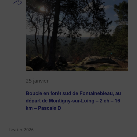
25
25 janvier
Boucle en forêt sud de Fontainebleau, au
départ de Montigny-sur-Loing – 2 ch – 16
km – Pascale D
février 2026