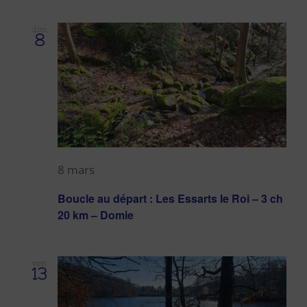
dim
8
8 mars
Boucle au départ : Les Essarts le Roi – 3 ch
20 km – Domie
ven
13