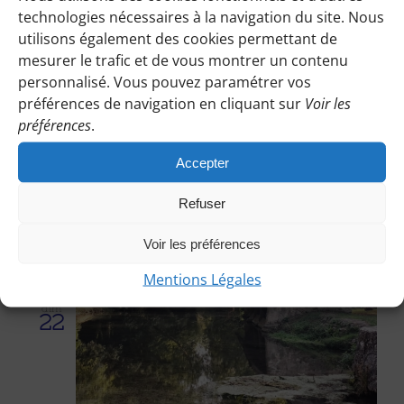
technologies nécessaires à la navigation du site. Nous
utilisons également des cookies permettant de
mesurer le trafic et de vous montrer un contenu
personnalisé. Vous pouvez paramétrer vos
préférences de navigation en cliquant sur
Voir les
préférences
.
Accepter
8 février
Refuser
De Triel-sur-Seine à Juziers part les bords
de Seine – 2 Ch – 20 km Soazic
Voir les préférences
Mentions Légales
dim
22