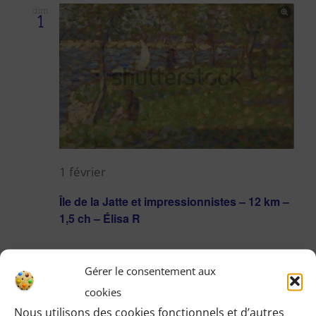
dim
1
1 février
Île de la Jatte et impressionnistes – 12 km –
1,5 ch – Élisa R
dim
Gérer le consentement aux
8
cookies
Nous utilisons des cookies fonctionnels et d’autres