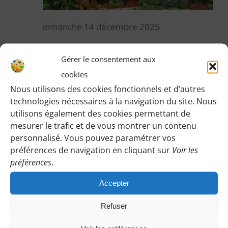
dimanche 14 décembre 2025
Louette et Chalouette entre Étampes et
Gérer le consentement aux
Saint-Hilaire – 1 ch – 12 km – Nancy, Meriem
cookies
Nous utilisons des cookies fonctionnels et d’autres
dim
technologies nécessaires à la navigation du site. Nous
21
utilisons également des cookies permettant de
mesurer le trafic et de vous montrer un contenu
personnalisé. Vous pouvez paramétrer vos
préférences de navigation en cliquant sur
Voir les
préférences
.
Accepter
Refuser
dimanche 21 décembre 2025