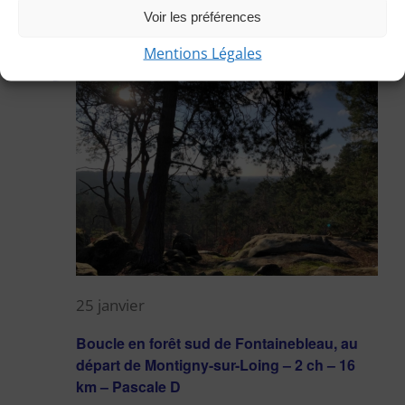
Boissy L'Aillerie
, France
Voir les préférences
Mentions Légales
dim
25
25 janvier
Boucle en forêt sud de Fontainebleau, au
départ de Montigny-sur-Loing – 2 ch – 16
km – Pascale D