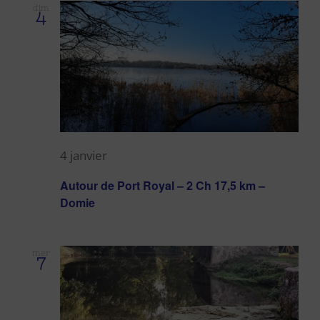
Évè
dim
de
4
vues
Évènem
4 janvier
Autour de Port Royal – 2 Ch 17,5 km –
Domie
mer
7