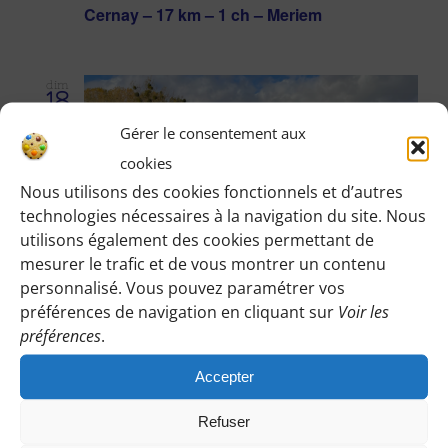
Cernay – 17 km – 1 ch – Meriem
dim
18
Gérer le consentement aux
cookies
Nous utilisons des cookies fonctionnels et d’autres
technologies nécessaires à la navigation du site. Nous
utilisons également des cookies permettant de
mesurer le trafic et de vous montrer un contenu
personnalisé. Vous pouvez paramétrer vos
préférences de navigation en cliquant sur
Voir les
18 janvier
préférences
.
Boissy-l’Aillerie, rus et Jules Cézar – 2 ch –
Accepter
21 km – Soizic
Refuser