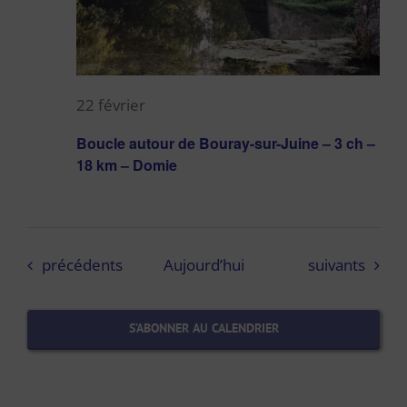
22 février
Boucle autour de Bouray-sur-Juine – 3 ch –
18 km – Domie
Évènements
Évènements
précédents
Aujourd’hui
suivants
S’ABONNER AU CALENDRIER