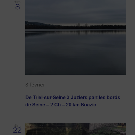
dim
8
8 février
De Triel-sur-Seine à Juziers part les bords
de Seine – 2 Ch – 20 km Soazic
dim
22