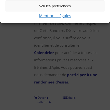
une participation annuelle de 25 €,
Voir les préférences
que vous pouvez régler par chèque,
Mentions Légales
virement bancaire (démarche à
finaliser hors site, comme le chèque)
ou Carte Bancaire. Dès votre adhésion
confirmée, il vous suffira de vous
identifier et de consulter le
Calendrier
pour accéder à toutes les
informations privées réservées aux
Bénines d'Apie. Vous pouvez aussi
nous demander de
participer à une
randonnée d'essai
.
Devenir
Détails
adhérente