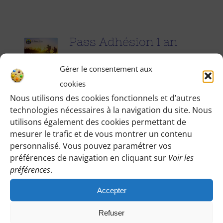
Pass Adhésion 1 an
25.00
€
pour 1 an
Gérer le consentement aux
cookies
Accédez à toutes les informations
Nous utilisons des cookies fonctionnels et d’autres
technologies nécessaires à la navigation du site. Nous
pratiques de nos excursions du
utilisons également des cookies permettant de
dimanche et des jours fériés (Point de
mesurer le trafic et de vous montrer un contenu
rendez-vous, horaires, conseils etc.), et
personnalisé. Vous pouvez paramétrer vos
participez à nos activités telles que des
préférences de navigation en cliquant sur
Voir les
préférences
.
sorties cinéma, pique-nique festifs...
Accepter
Pour adhérer et faire vivre notre
association, nous vous demandons
Refuser