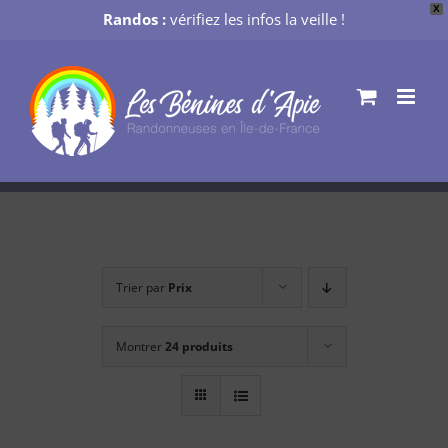
X
Randos :
vérifiez les infos la veille !
Passer
au
contenu
Trier par
Prix
Montrer
24 produits