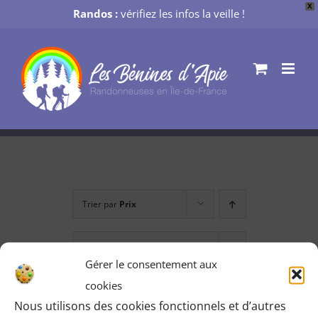
X
Randos :
vérifiez les infos la veille !
Passer
au
contenu
Trier par
Prix
Montrer
12 produits
Gérer le consentement aux
cookies
Nous utilisons des cookies fonctionnels et d’autres