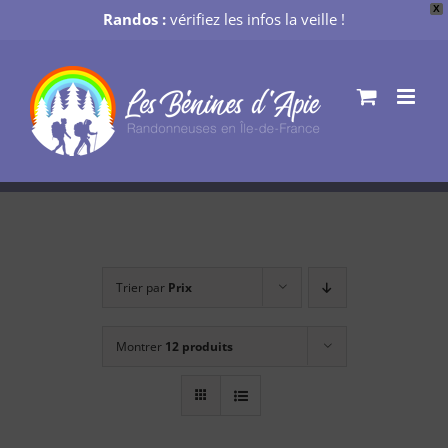
X
Randos :
vérifiez les infos la veille !
Passer
au
contenu
Trier par
Prix
Montrer
12 produits