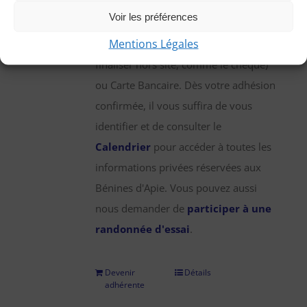
une participation annuelle de 25 €,
Voir les préférences
que vous pouvez régler par chèque,
Mentions Légales
virement bancaire (démarche à
finaliser hors site, comme le chèque)
ou Carte Bancaire. Dès votre adhésion
confirmée, il vous suffira de vous
identifier et de consulter le
Calendrier
pour accéder à toutes les
informations privées réservées aux
Bénines d'Apie. Vous pouvez aussi
nous demander de
participer à une
randonnée d'essai
.
Devenir
Détails
adhérente