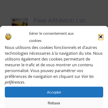
Pass Adhésion 1 an
25.00
€
pour 1 an
Gérer le consentement aux
cookies
Accédez à toutes les informations
Nous utilisons des cookies fonctionnels et d’autres
technologies nécessaires à la navigation du site. Nous
pratiques de nos excursions du
utilisons également des cookies permettant de
dimanche et des jours fériés (Point de
mesurer le trafic et de vous montrer un contenu
rendez-vous, horaires, conseils etc.), et
personnalisé. Vous pouvez paramétrer vos
participez à nos activités telles que des
préférences de navigation en cliquant sur
Voir les
préférences
.
sorties cinéma, pique-nique festifs...
Accepter
Pour adhérer et faire vivre notre
association, nous vous demandons
Refuser