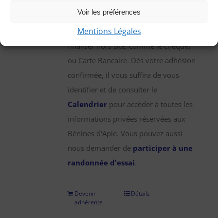
une participation annuelle de 25 €,
Voir les préférences
que vous pouvez régler par chèque,
Mentions Légales
virement bancaire (démarche à
finaliser hors site, comme le chèque)
ou Carte Bancaire. Dès votre adhésion
confirmée, il vous suffira de vous
identifier et de consulter le
Calendrier
pour accéder à toutes les
informations privées réservées aux
Bénines d'Apie. Vous pouvez aussi
nous demander de
participer à une
randonnée d'essai
.
Devenir
Détails
adhérente