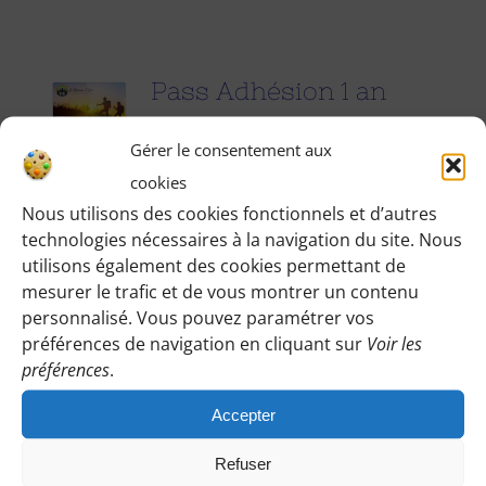
Pass Adhésion 1 an
25.00
€
pour 1 an
Gérer le consentement aux
cookies
Accédez à toutes les informations
Nous utilisons des cookies fonctionnels et d’autres
technologies nécessaires à la navigation du site. Nous
pratiques de nos excursions du
utilisons également des cookies permettant de
dimanche et des jours fériés (Point de
mesurer le trafic et de vous montrer un contenu
rendez-vous, horaires, conseils etc.), et
personnalisé. Vous pouvez paramétrer vos
participez à nos activités telles que des
préférences de navigation en cliquant sur
Voir les
préférences
.
sorties cinéma, pique-nique festifs...
Accepter
Pour adhérer et faire vivre notre
association, nous vous demandons
Refuser