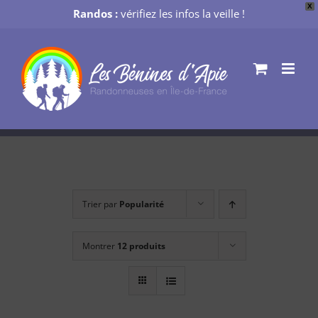
X
Randos :
vérifiez les infos la veille !
Passer
au
contenu
Trier par
Popularité
Montrer
12 produits