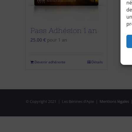
né
de
un
pr
Pass Adhésion 1 an
25.00
€
pour 1 an
Devenir adhérente
Détails
© Copyright 2021 | Les Bénines d’Apie |
Mentions légales