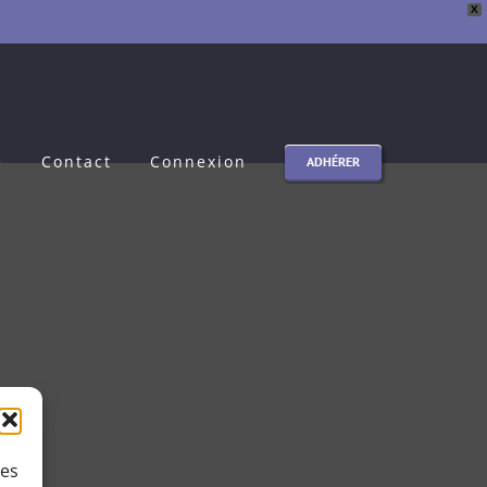
X
e
Contact
Connexion
ADHÉRER
ies