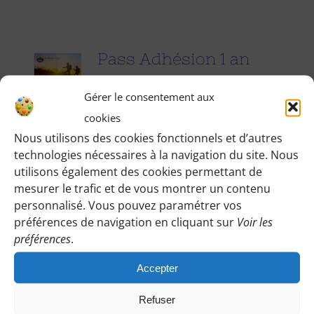
Pass Adhésion 1 an
25.00
€
pour 1 an
Gérer le consentement aux
cookies
Accédez à toutes les informations
Nous utilisons des cookies fonctionnels et d’autres
technologies nécessaires à la navigation du site. Nous
pratiques de nos excursions du
utilisons également des cookies permettant de
dimanche et des jours fériés (Point de
mesurer le trafic et de vous montrer un contenu
rendez-vous, horaires, conseils etc.), et
personnalisé. Vous pouvez paramétrer vos
participez à nos activités telles que des
préférences de navigation en cliquant sur
Voir les
préférences
.
sorties cinéma, pique-nique festifs...
Accepter
Pour adhérer et faire vivre notre
association, nous vous demandons
Refuser