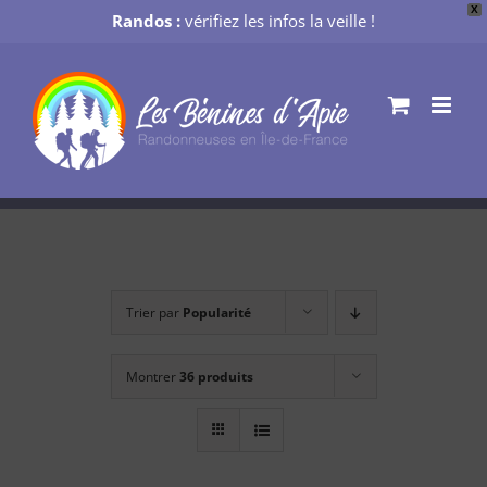
X
Randos :
vérifiez les infos la veille !
Passer
au
contenu
Trier par
Popularité
Montrer
36 produits