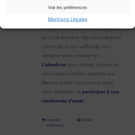
une participation annuelle de 25 €,
Voir les préférences
que vous pouvez régler par chèque,
Mentions Légales
virement bancaire (démarche à
finaliser hors site, comme le chèque)
ou Carte Bancaire. Dès votre adhésion
confirmée, il vous suffira de vous
identifier et de consulter le
Calendrier
pour accéder à toutes les
informations privées réservées aux
Bénines d'Apie. Vous pouvez aussi
nous demander de
participer à une
randonnée d'essai
.
Devenir
Détails
adhérente