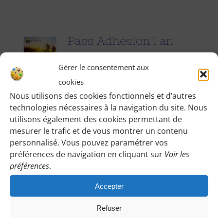
Pass Adhésion 1 an
25.00
€
pour 1 an
Gérer le consentement aux
cookies
Accédez à toutes les informations
Nous utilisons des cookies fonctionnels et d’autres
technologies nécessaires à la navigation du site. Nous
pratiques de nos excursions du
utilisons également des cookies permettant de
dimanche et des jours fériés (Point de
mesurer le trafic et de vous montrer un contenu
rendez-vous, horaires, conseils etc.), et
personnalisé. Vous pouvez paramétrer vos
participez à nos activités telles que des
préférences de navigation en cliquant sur
Voir les
préférences
.
sorties cinéma, pique-nique festifs...
Accepter
Pour adhérer et faire vivre notre
association, nous vous demandons
Refuser