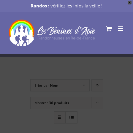
X
Randos :
vérifiez les infos la veille !
Passer
au
contenu
Trier par
Nom
Montrer
36 produits