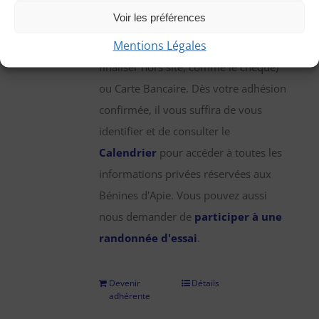
une participation annuelle de 25 €,
Voir les préférences
que vous pouvez régler par chèque,
Mentions Légales
virement bancaire (démarche à
finaliser hors site, comme le chèque)
ou Carte Bancaire. Dès votre adhésion
confirmée, il vous suffira de vous
identifier et de consulter le
Calendrier
pour accéder à toutes les
informations privées réservées aux
Bénines d'Apie. Vous pouvez aussi
nous demander de
participer à une
randonnée d'essai
.
Devenir
Détails
adhérente