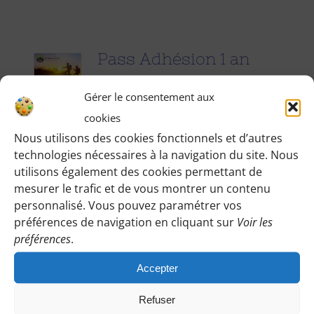
Pass Adhésion 1 an
25.00
€
pour 1 an
Gérer le consentement aux
cookies
Accédez à toutes les informations
Nous utilisons des cookies fonctionnels et d’autres
technologies nécessaires à la navigation du site. Nous
pratiques de nos excursions du
utilisons également des cookies permettant de
dimanche et des jours fériés (Point de
mesurer le trafic et de vous montrer un contenu
rendez-vous, horaires, conseils etc.), et
personnalisé. Vous pouvez paramétrer vos
participez à nos activités telles que des
préférences de navigation en cliquant sur
Voir les
préférences
.
sorties cinéma, pique-nique festifs...
Accepter
Pour adhérer et faire vivre notre
association, nous vous demandons
Refuser