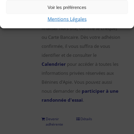
une participation annuelle de 25 €,
Voir les préférences
que vous pouvez régler par chèque,
Mentions Légales
virement bancaire (démarche à
finaliser hors site, comme le chèque)
ou Carte Bancaire. Dès votre adhésion
confirmée, il vous suffira de vous
identifier et de consulter le
Calendrier
pour accéder à toutes les
informations privées réservées aux
Bénines d'Apie. Vous pouvez aussi
nous demander de
participer à une
randonnée d'essai
.
Devenir
Détails
adhérente