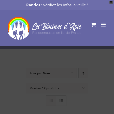
X
Randos :
vérifiez les infos la veille !
Passer
au
contenu
Trier par
Nom
Montrer
12 produits