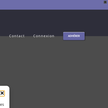
X
e
Contact
Connexion
ADHÉRER
ies