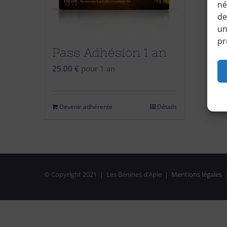
né
de
un
pr
Pass Adhésion 1 an
25.00
€
pour 1 an
Devenir adhérente
Détails
© Copyright 2021 | Les Bénines d’Apie |
Mentions légales