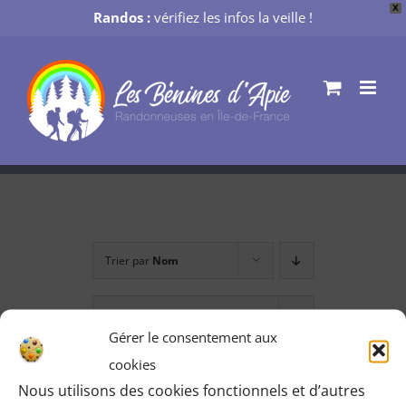
X
Randos :
vérifiez les infos la veille !
Passer
au
contenu
Trier par
Nom
Montrer
12 produits
Gérer le consentement aux
cookies
Nous utilisons des cookies fonctionnels et d’autres