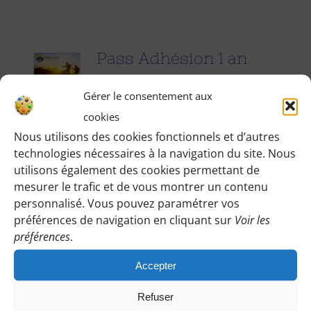
Pass Adhésion 1 an
25.00
€
pour 1 an
Gérer le consentement aux
cookies
Accédez à toutes les informations
Nous utilisons des cookies fonctionnels et d’autres
technologies nécessaires à la navigation du site. Nous
pratiques de nos excursions du
utilisons également des cookies permettant de
dimanche et des jours fériés (Point de
mesurer le trafic et de vous montrer un contenu
rendez-vous, horaires, conseils etc.), et
personnalisé. Vous pouvez paramétrer vos
participez à nos activités telles que des
préférences de navigation en cliquant sur
Voir les
préférences
.
sorties cinéma, pique-nique festifs...
Accepter
Pour adhérer et faire vivre notre
association, nous vous demandons
Refuser