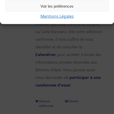
une participation annuelle de 25 €,
Voir les préférences
que vous pouvez régler par chèque,
Mentions Légales
virement bancaire (démarche à
finaliser hors site, comme le chèque)
ou Carte Bancaire. Dès votre adhésion
confirmée, il vous suffira de vous
identifier et de consulter le
Calendrier
pour accéder à toutes les
informations privées réservées aux
Bénines d'Apie. Vous pouvez aussi
nous demander de
participer à une
randonnée d'essai
.
Devenir
Détails
adhérente