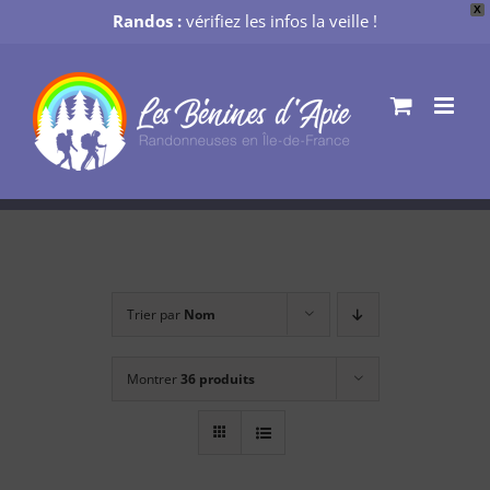
X
Randos :
vérifiez les infos la veille !
Passer
au
contenu
Trier par
Nom
Montrer
36 produits