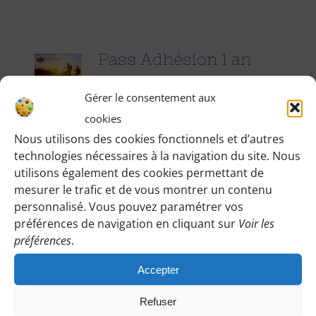
Pass Adhésion 1 an
25.00
€
pour 1 an
Gérer le consentement aux
cookies
Accédez à toutes les informations
Nous utilisons des cookies fonctionnels et d’autres
technologies nécessaires à la navigation du site. Nous
pratiques de nos excursions du
utilisons également des cookies permettant de
dimanche et des jours fériés (Point de
mesurer le trafic et de vous montrer un contenu
rendez-vous, horaires, conseils etc.), et
personnalisé. Vous pouvez paramétrer vos
participez à nos activités telles que des
préférences de navigation en cliquant sur
Voir les
préférences
.
sorties cinéma, pique-nique festifs...
Accepter
Pour adhérer et faire vivre notre
association, nous vous demandons
Refuser