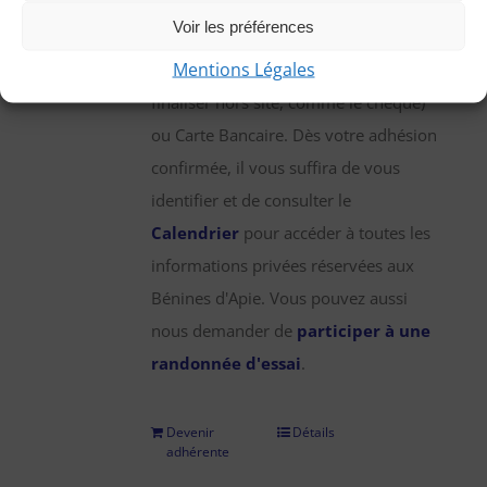
une participation annuelle de 25 €,
Voir les préférences
que vous pouvez régler par chèque,
Mentions Légales
virement bancaire (démarche à
finaliser hors site, comme le chèque)
ou Carte Bancaire. Dès votre adhésion
confirmée, il vous suffira de vous
identifier et de consulter le
Calendrier
pour accéder à toutes les
informations privées réservées aux
Bénines d'Apie. Vous pouvez aussi
nous demander de
participer à une
randonnée d'essai
.
Devenir
Détails
adhérente