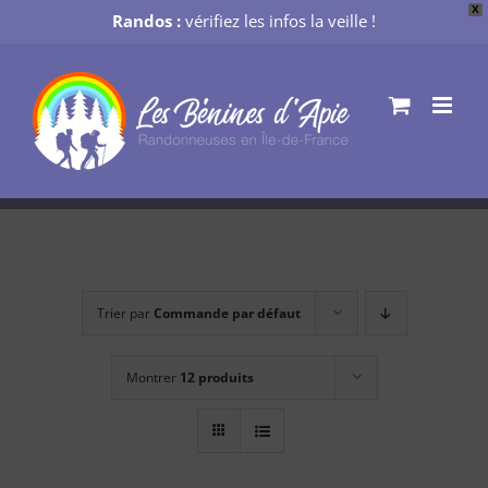
X
Randos :
vérifiez les infos la veille !
Passer
au
contenu
Trier par
Commande par défaut
Montrer
12 produits