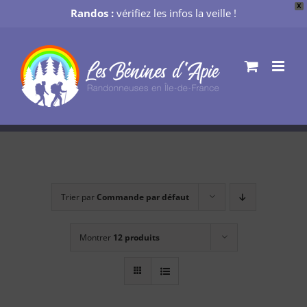
X
Randos :
vérifiez les infos la veille !
Passer
au
contenu
Trier par
Commande par défaut
Montrer
12 produits