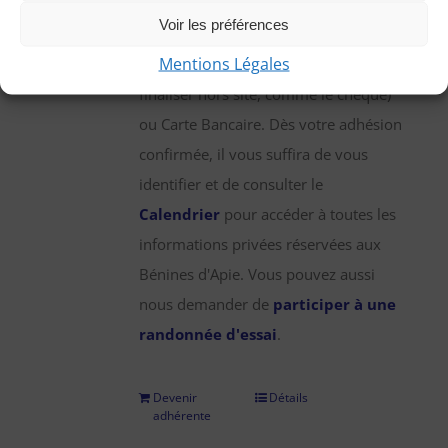
une participation annuelle de 25 €,
Voir les préférences
que vous pouvez régler par chèque,
Mentions Légales
virement bancaire (démarche à
finaliser hors site, comme le chèque)
ou Carte Bancaire. Dès votre adhésion
confirmée, il vous suffira de vous
identifier et de consulter le
Calendrier
pour accéder à toutes les
informations privées réservées aux
Bénines d'Apie. Vous pouvez aussi
nous demander de
participer à une
randonnée d'essai
.
Devenir
Détails
adhérente