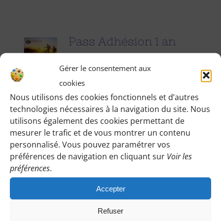
Pass Adhésion 1 an
25.00
€
pour 1 an
Gérer le consentement aux
cookies
Accédez à toutes les informations
Nous utilisons des cookies fonctionnels et d’autres
technologies nécessaires à la navigation du site. Nous
pratiques de nos excursions du
utilisons également des cookies permettant de
dimanche et des jours fériés (Point de
mesurer le trafic et de vous montrer un contenu
rendez-vous, horaires, conseils etc.), et
personnalisé. Vous pouvez paramétrer vos
participez à nos activités telles que des
préférences de navigation en cliquant sur
Voir les
préférences
.
sorties cinéma, pique-nique festifs...
Accepter
Pour adhérer et faire vivre notre
association, nous vous demandons
Refuser