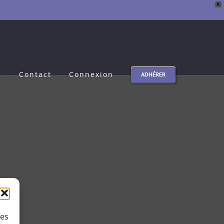
X
e
Contact
Connexion
ADHÉRER
ies