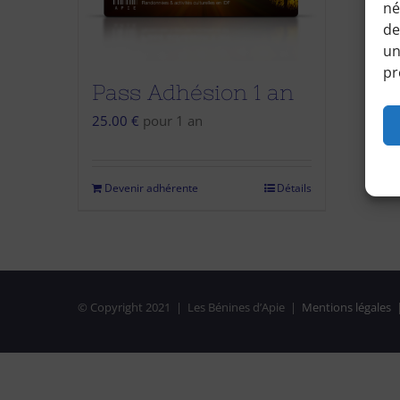
né
de
un
pr
Pass Adhésion 1 an
25.00
€
pour 1 an
Devenir adhérente
Détails
© Copyright 2021 | Les Bénines d’Apie |
Mentions légales