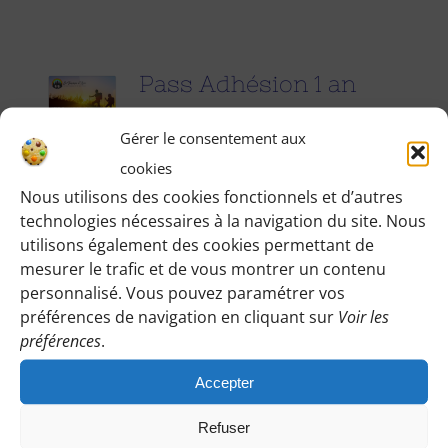
Pass Adhésion 1 an
25.00
€
pour 1 an
Gérer le consentement aux
cookies
Accédez à toutes les informations
Nous utilisons des cookies fonctionnels et d’autres
technologies nécessaires à la navigation du site. Nous
pratiques de nos excursions du
utilisons également des cookies permettant de
dimanche et des jours fériés (Point de
mesurer le trafic et de vous montrer un contenu
rendez-vous, horaires, conseils etc.), et
personnalisé. Vous pouvez paramétrer vos
participez à nos activités telles que des
préférences de navigation en cliquant sur
Voir les
préférences
.
sorties cinéma, pique-nique festifs...
Accepter
Pour adhérer et faire vivre notre
association, nous vous demandons
Refuser