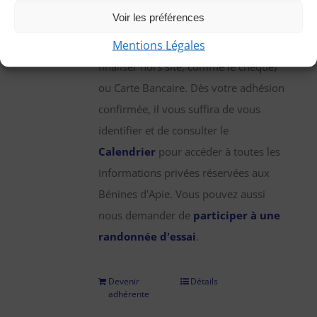
une participation annuelle de 25 €,
Voir les préférences
que vous pouvez régler par chèque,
Mentions Légales
virement bancaire (démarche à
finaliser hors site, comme le chèque)
ou Carte Bancaire. Dès votre adhésion
confirmée, il vous suffira de vous
identifier et de consulter le
Calendrier
pour accéder à toutes les
informations privées réservées aux
Bénines d'Apie. Vous pouvez aussi
nous demander de
participer à une
randonnée d'essai
.
Devenir
Détails
adhérente