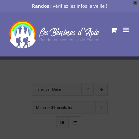
X
Randos :
vérifiez les infos la veille !
Passer
au
contenu
Trier par
Date
Montrer
36 produits