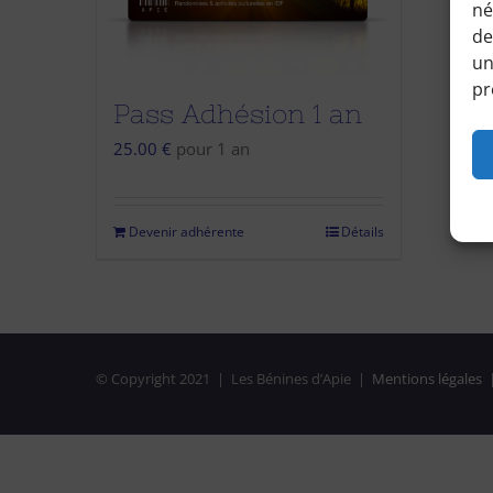
né
de
un
pr
Pass Adhésion 1 an
25.00
€
pour 1 an
Devenir adhérente
Détails
© Copyright 2021 | Les Bénines d’Apie |
Mentions légales