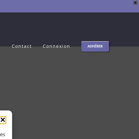
X
e
Contact
Connexion
ADHÉRER
ies