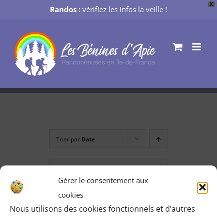
X
Randos :
vérifiez les infos la veille !
Passer
au
contenu
Trier par
Date
Montrer
12 produits
Gérer le consentement aux
cookies
Nous utilisons des cookies fonctionnels et d’autres