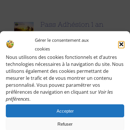
Pass Adhésion 1 an
25.00
€
pour 1 an
Gérer le consentement aux
cookies
Accédez à toutes les informations
Nous utilisons des cookies fonctionnels et d’autres
technologies nécessaires à la navigation du site. Nous
pratiques de nos excursions du
utilisons également des cookies permettant de
dimanche et des jours fériés (Point de
mesurer le trafic et de vous montrer un contenu
rendez-vous, horaires, conseils etc.), et
personnalisé. Vous pouvez paramétrer vos
participez à nos activités telles que des
préférences de navigation en cliquant sur
Voir les
préférences
.
sorties cinéma, pique-nique festifs...
Accepter
Pour adhérer et faire vivre notre
association, nous vous demandons
Refuser