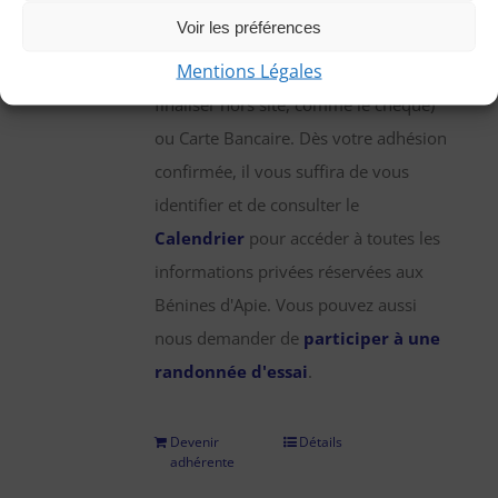
une participation annuelle de 25 €,
Voir les préférences
que vous pouvez régler par chèque,
Mentions Légales
virement bancaire (démarche à
finaliser hors site, comme le chèque)
ou Carte Bancaire. Dès votre adhésion
confirmée, il vous suffira de vous
identifier et de consulter le
Calendrier
pour accéder à toutes les
informations privées réservées aux
Bénines d'Apie. Vous pouvez aussi
nous demander de
participer à une
randonnée d'essai
.
Devenir
Détails
adhérente