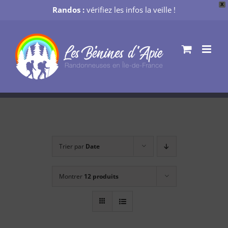
X
Randos :
vérifiez les infos la veille !
Passer
au
contenu
Trier par
Date
Montrer
12 produits