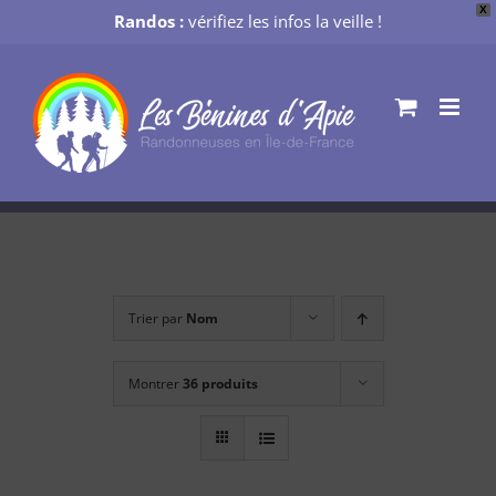
X
Randos :
vérifiez les infos la veille !
Passer
au
contenu
Trier par
Nom
Montrer
36 produits