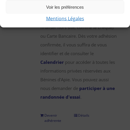
une participation annuelle de 25 €,
Voir les préférences
que vous pouvez régler par chèque,
Mentions Légales
virement bancaire (démarche à
finaliser hors site, comme le chèque)
ou Carte Bancaire. Dès votre adhésion
confirmée, il vous suffira de vous
identifier et de consulter le
Calendrier
pour accéder à toutes les
informations privées réservées aux
Bénines d'Apie. Vous pouvez aussi
nous demander de
participer à une
randonnée d'essai
.
Devenir
Détails
adhérente