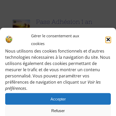
Pass Adhésion 1 an
25.00
€
pour 1 an
Gérer le consentement aux
cookies
Accédez à toutes les informations
Nous utilisons des cookies fonctionnels et d’autres
technologies nécessaires à la navigation du site. Nous
pratiques de nos excursions du
utilisons également des cookies permettant de
dimanche et des jours fériés (Point de
mesurer le trafic et de vous montrer un contenu
rendez-vous, horaires, conseils etc.), et
personnalisé. Vous pouvez paramétrer vos
participez à nos activités telles que des
préférences de navigation en cliquant sur
Voir les
préférences
.
sorties cinéma, pique-nique festifs...
Accepter
Pour adhérer et faire vivre notre
association, nous vous demandons
Refuser