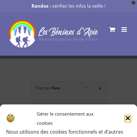
X
Randos :
vérifiez les infos la veille !
Passer
au
contenu
Trier par
Date
Montrer
36 produits
Gérer le consentement aux
cookies
Nous utilisons des cookies fonctionnels et d’autres