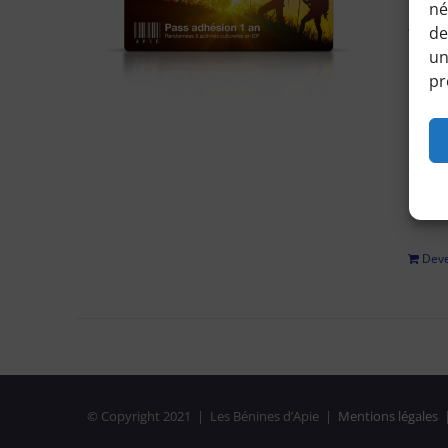
né
Accéd
de
horair
un
pr
Pour 
régle
adhési
privé
Deve
© Copyright 2021 | Les Bénines d’Apie |
Mentions légales