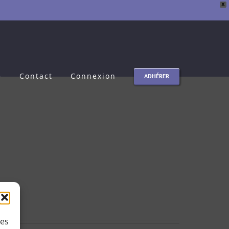
X
e
Contact
Connexion
ADHÉRER
ies