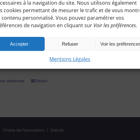
cessaires à la navigation du site. Nous utilisons également
ez à toutes les informations pratiques de nos excursions du diman
s cookies permettant de mesurer le trafic et de vous montr
es, conseils etc.), et participez à nos activités telles que des sorti
 contenu personnalisé. Vous pouvez paramétrer vos
éférences de navigation en cliquant sur
Voir les préférences
.
adhérer et faire vivre notre association, nous vous demandons un
r par chèque, virement bancaire (démarche à finaliser hors site, 
Accepter
Refuser
Voir les préférence
on confirmée, il vous suffira de vous identifier et de consulter le
Mentions Légales
es réservées aux Bénines d'Apie. Vous pouvez aussi nous deman
nir adhérente
Détails
|
Charte de l’association
|
Statuts