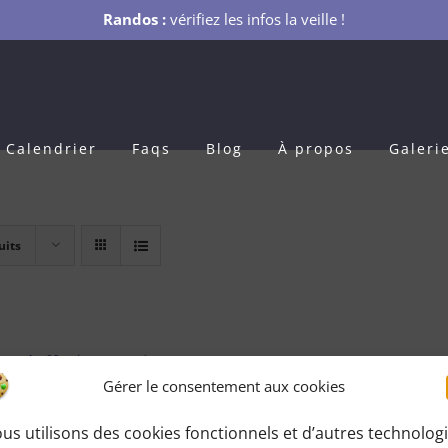
Randos :
vérifiez les infos la veille !
Calendrier
Faqs
Blog
À propos
Galeri
uits
s Adhésion 1 an
Gérer le consentement aux cookies
0
€
pour 1 an
us utilisons des cookies fonctionnels et d’autres technolog